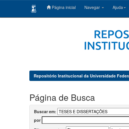
Página inicial
Navegar
Ajuda
Skip
navigation
Repositório Institucional da Universidade Feder
Página de Busca
Buscar em:
por