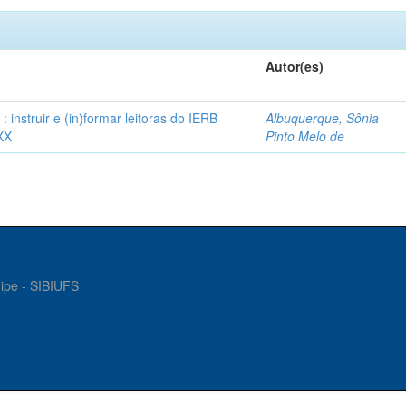
Autor(es)
instruir e (in)formar leitoras do IERB
Albuquerque, Sônia
XX
Pinto Melo de
gipe - SIBIUFS