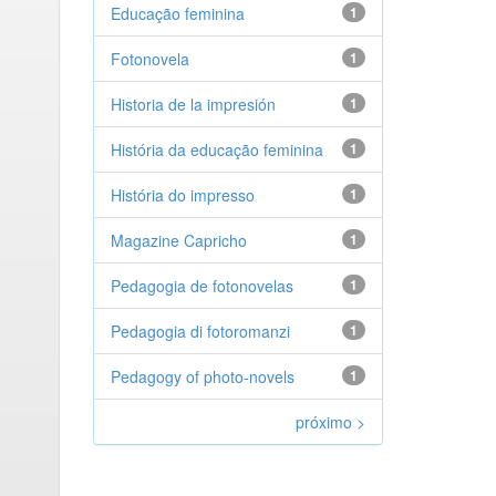
Educação feminina
1
Fotonovela
1
Historia de la impresión
1
História da educação feminina
1
História do impresso
1
Magazine Capricho
1
Pedagogia de fotonovelas
1
Pedagogia di fotoromanzi
1
Pedagogy of photo-novels
1
próximo >