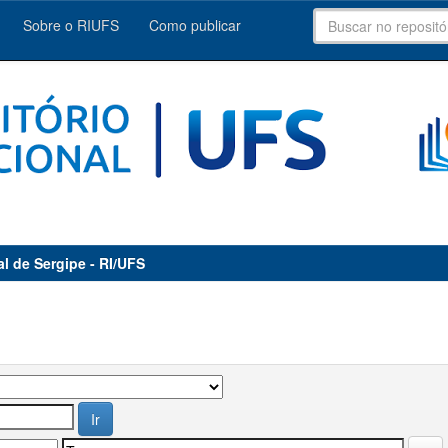
Sobre o RIUFS
Como publicar
al de Sergipe - RI/UFS