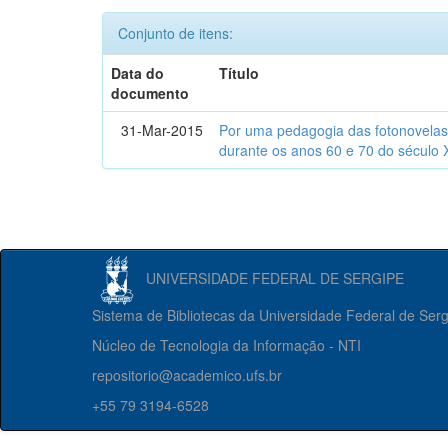
Conjunto de itens:
Data do
Título
documento
31-Mar-2015
Por uma pedagogia das fotonovelas : 
durante os anos 60 e 70 do século 
UNIVERSIDADE FEDERAL DE SERGIPE
Sistema de Bibliotecas da Universidade Federal de Ser
Núcleo de Tecnologia da Informação - NTI
repositorio@academico.ufs.br
+55 79 3194-6528