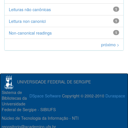
Leituras não canônicas
1
Lettura non canonici
1
Non-canonical readings
1
próximo >
UNIVERSIDADE FEDERAL DE SERGIPE
Sistema de
DSpace Software
Copyright © 2002-2010
Duraspace
Bibliotecas da
Universidade
Federal de Sergipe - SIBIUFS
Núcleo de Tecnologia da Informação - NTI
repositorio@academico.ufs.br