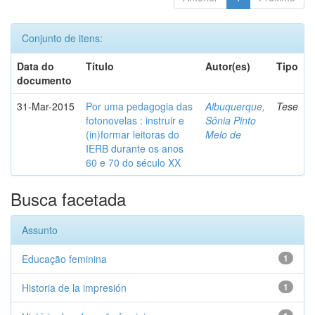
Conjunto de itens:
Data do
Título
Autor(es)
Tipo
documento
31-Mar-2015
Por uma pedagogia das
Albuquerque,
Tese
fotonovelas : instruir e
Sônia Pinto
(in)formar leitoras do
Melo de
IERB durante os anos
60 e 70 do século XX
Busca facetada
Assunto
Educação feminina
1
Historia de la impresión
1