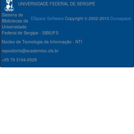
UNIVERSIDADE FEDERAL DE SERGIPE
Sistema de
DSpace Software
Copyright © 2002-2010
Duraspace
Bibliotecas da
Universidade
Federal de Sergipe - SIBIUFS
Núcleo de Tecnologia da Informação - NTI
repositorio@academico.ufs.br
+55 79 3194-6528