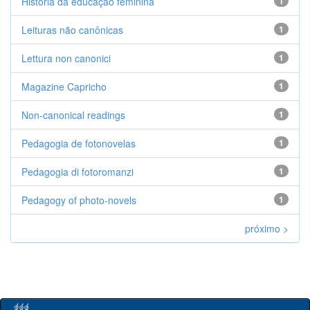
História da educação feminina
1
Leituras não canônicas
1
Lettura non canonici
1
Magazine Capricho
1
Non-canonical readings
1
Pedagogia de fotonovelas
1
Pedagogia di fotoromanzi
1
Pedagogy of photo-novels
1
próximo >