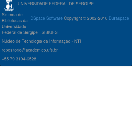
UNIVERSIDADE FEDERAL DE SERGIPE
Sistema de
DSpace Software
Copyright © 2002-2010
Duraspace
Bibliotecas da
Universidade
Federal de Sergipe - SIBIUFS
Núcleo de Tecnologia da Informação - NTI
repositorio@academico.ufs.br
+55 79 3194-6528