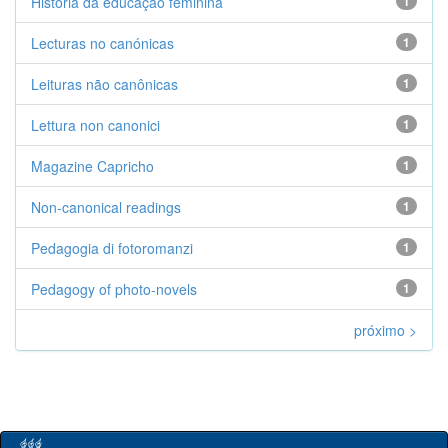
História da educação feminina
1
Lecturas no canónicas
1
Leituras não canônicas
1
Lettura non canonici
1
Magazine Capricho
1
Non-canonical readings
1
Pedagogia di fotoromanzi
1
Pedagogy of photo-novels
1
próximo >