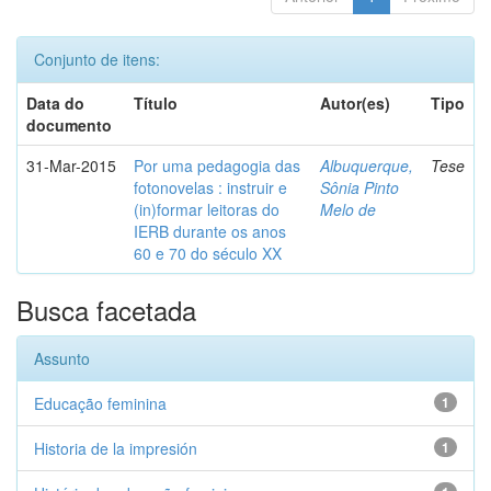
Conjunto de itens:
Data do
Título
Autor(es)
Tipo
documento
31-Mar-2015
Por uma pedagogia das
Albuquerque,
Tese
fotonovelas : instruir e
Sônia Pinto
(in)formar leitoras do
Melo de
IERB durante os anos
60 e 70 do século XX
Busca facetada
Assunto
Educação feminina
1
Historia de la impresión
1