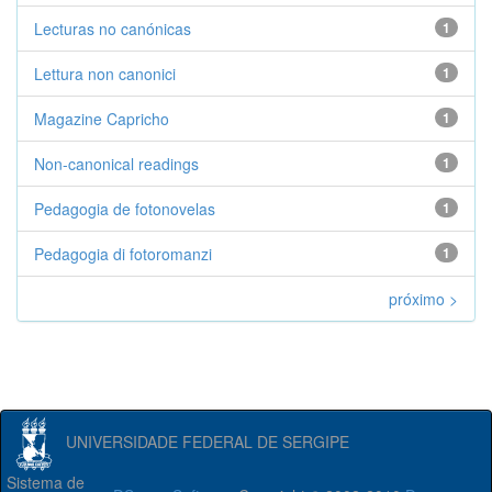
Lecturas no canónicas
1
Lettura non canonici
1
Magazine Capricho
1
Non-canonical readings
1
Pedagogia de fotonovelas
1
Pedagogia di fotoromanzi
1
próximo >
UNIVERSIDADE FEDERAL DE SERGIPE
Sistema de