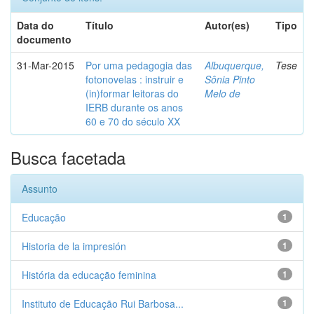
Data do
Título
Autor(es)
Tipo
documento
31-Mar-2015
Por uma pedagogia das
Albuquerque,
Tese
fotonovelas : instruir e
Sônia Pinto
(in)formar leitoras do
Melo de
IERB durante os anos
60 e 70 do século XX
Busca facetada
Assunto
Educação
1
Historia de la impresión
1
História da educação feminina
1
Instituto de Educação Rui Barbosa...
1