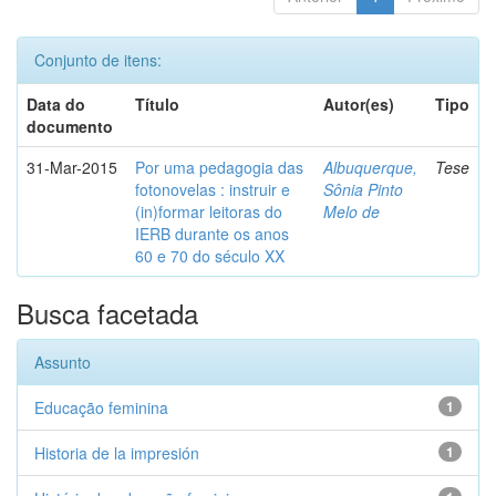
Conjunto de itens:
Data do
Título
Autor(es)
Tipo
documento
31-Mar-2015
Por uma pedagogia das
Albuquerque,
Tese
fotonovelas : instruir e
Sônia Pinto
(in)formar leitoras do
Melo de
IERB durante os anos
60 e 70 do século XX
Busca facetada
Assunto
Educação feminina
1
Historia de la impresión
1