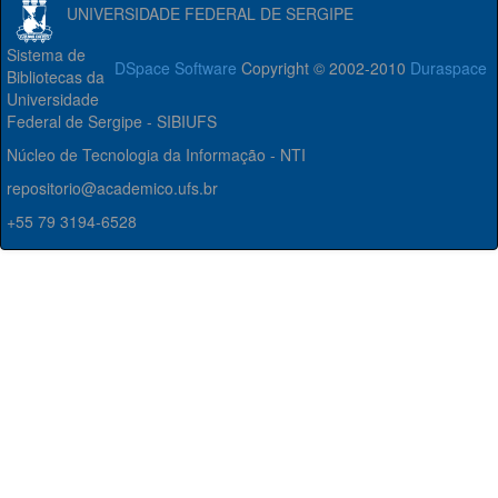
UNIVERSIDADE FEDERAL DE SERGIPE
Sistema de
DSpace Software
Copyright © 2002-2010
Duraspace
Bibliotecas da
Universidade
Federal de Sergipe - SIBIUFS
Núcleo de Tecnologia da Informação - NTI
repositorio@academico.ufs.br
+55 79 3194-6528