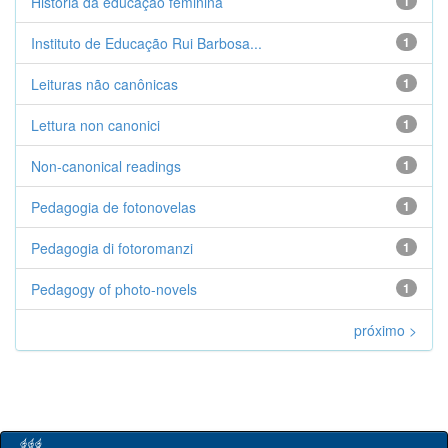
História da educação feminina
1
Instituto de Educação Rui Barbosa...
1
Leituras não canônicas
1
Lettura non canonici
1
Non-canonical readings
1
Pedagogia de fotonovelas
1
Pedagogia di fotoromanzi
1
Pedagogy of photo-novels
1
próximo >