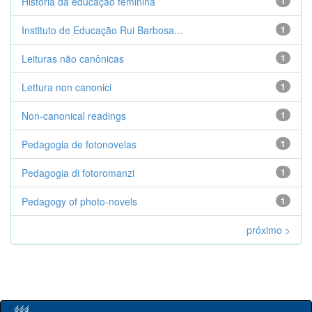
História da educação feminina
1
Instituto de Educação Rui Barbosa...
1
Leituras não canônicas
1
Lettura non canonici
1
Non-canonical readings
1
Pedagogia de fotonovelas
1
Pedagogia di fotoromanzi
1
Pedagogy of photo-novels
1
próximo >