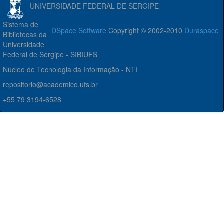
UNIVERSIDADE FEDERAL DE SERGIPE
Sistema de
DSpace Software
Copyright © 2002-2010
Duraspace
Bibliotecas da
Universidade
Federal de Sergipe - SIBIUFS
Núcleo de Tecnologia da Informação - NTI
repositorio@academico.ufs.br
+55 79 3194-6528