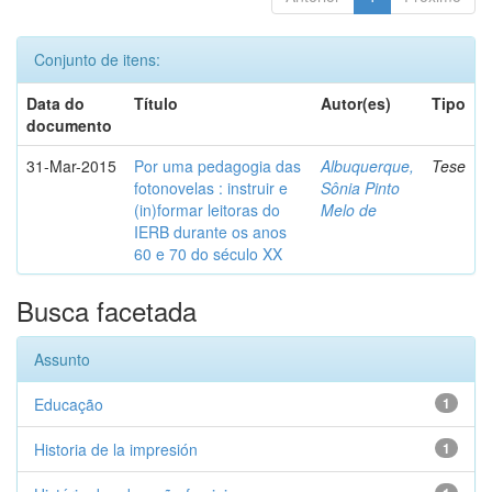
Conjunto de itens:
Data do
Título
Autor(es)
Tipo
documento
31-Mar-2015
Por uma pedagogia das
Albuquerque,
Tese
fotonovelas : instruir e
Sônia Pinto
(in)formar leitoras do
Melo de
IERB durante os anos
60 e 70 do século XX
Busca facetada
Assunto
Educação
1
Historia de la impresión
1