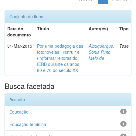
Conjunto de itens:
Data do
Título
Autor(es)
Tipo
documento
31-Mar-2015
Por uma pedagogia das
Albuquerque,
Tese
fotonovelas : instruir e
Sônia Pinto
(in)formar leitoras do
Melo de
IERB durante os anos
60 e 70 do século XX
Busca facetada
Assunto
Educação
1
Educação feminina
1