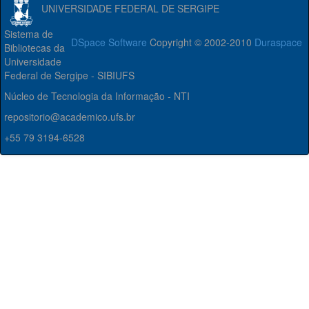
UNIVERSIDADE FEDERAL DE SERGIPE
Sistema de
DSpace Software
Copyright © 2002-2010
Duraspace
Bibliotecas da
Universidade
Federal de Sergipe - SIBIUFS
Núcleo de Tecnologia da Informação - NTI
repositorio@academico.ufs.br
+55 79 3194-6528