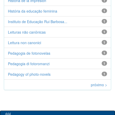
Historia de la impresión
1
História da educação feminina
1
Instituto de Educação Rui Barbosa...
1
Leituras não canônicas
1
Lettura non canonici
1
Pedagogia de fotonovelas
1
Pedagogia di fotoromanzi
1
Pedagogy of photo-novels
1
próximo >