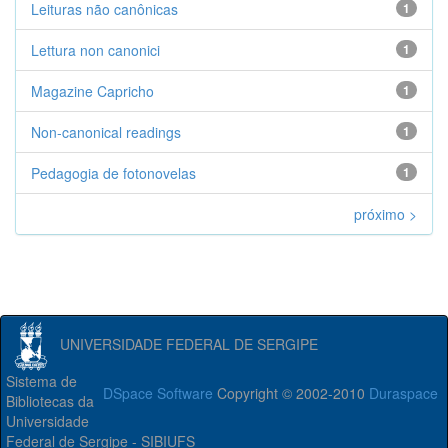
Leituras não canônicas
1
Lettura non canonici
1
Magazine Capricho
1
Non-canonical readings
1
Pedagogia de fotonovelas
1
próximo >
UNIVERSIDADE FEDERAL DE SERGIPE
Sistema de
DSpace Software
Copyright © 2002-2010
Duraspace
Bibliotecas da
Universidade
Federal de Sergipe - SIBIUFS