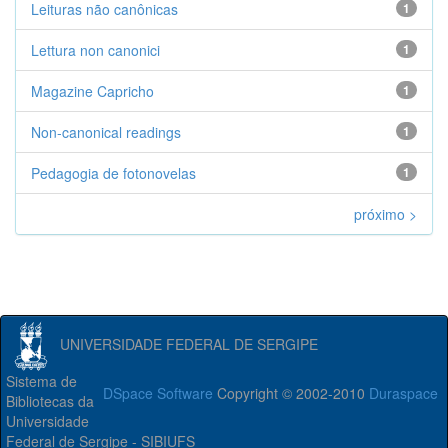
Leituras não canônicas
1
Lettura non canonici
1
Magazine Capricho
1
Non-canonical readings
1
Pedagogia de fotonovelas
1
próximo >
UNIVERSIDADE FEDERAL DE SERGIPE
Sistema de
DSpace Software
Copyright © 2002-2010
Duraspace
Bibliotecas da
Universidade
Federal de Sergipe - SIBIUFS