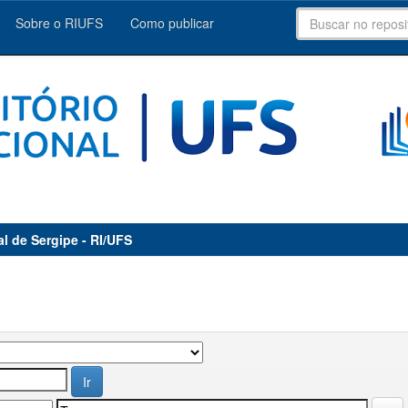
Sobre o RIUFS
Como publicar
al de Sergipe - RI/UFS