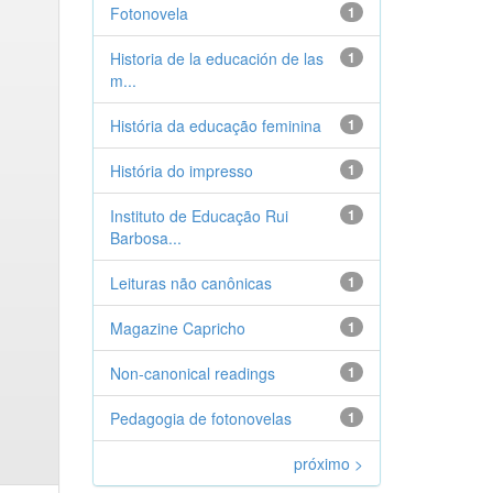
Fotonovela
1
Historia de la educación de las
1
m...
História da educação feminina
1
História do impresso
1
Instituto de Educação Rui
1
Barbosa...
Leituras não canônicas
1
Magazine Capricho
1
Non-canonical readings
1
Pedagogia de fotonovelas
1
próximo >