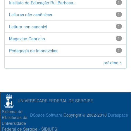
Instituto de Educação Rui Barbosa...
1
Leituras não canônicas
1
Lettura non canonici
1
Magazine Capricho
1
Pedagogia de fotonovelas
1
próximo >
UNIVERSIDADE FEDERAL DE SERGIPE
Sistema de
DSpace Software
Copyright © 2002-2010
Duraspace
Bibliotecas da
Universidade
Federal de Sergipe - SIBIUFS