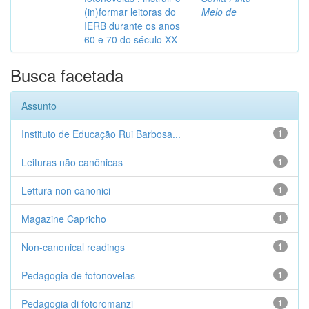
(in)formar leitoras do
Melo de
IERB durante os anos
60 e 70 do século XX
Busca facetada
Assunto
Instituto de Educação Rui Barbosa...
1
Leituras não canônicas
1
Lettura non canonici
1
Magazine Capricho
1
Non-canonical readings
1
Pedagogia de fotonovelas
1
Pedagogia di fotoromanzi
1