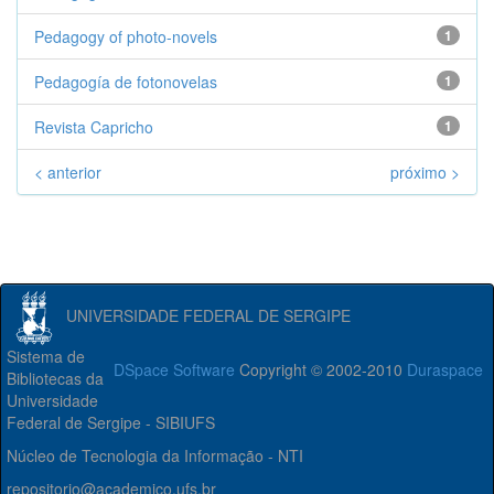
Pedagogy of photo-novels
1
Pedagogía de fotonovelas
1
Revista Capricho
1
< anterior
próximo >
UNIVERSIDADE FEDERAL DE SERGIPE
Sistema de
DSpace Software
Copyright © 2002-2010
Duraspace
Bibliotecas da
Universidade
Federal de Sergipe - SIBIUFS
Núcleo de Tecnologia da Informação - NTI
repositorio@academico.ufs.br