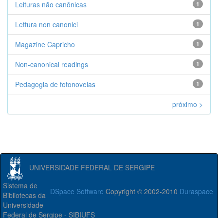
Leituras não canônicas
1
Lettura non canonici
1
Magazine Capricho
1
Non-canonical readings
1
Pedagogia de fotonovelas
1
próximo >
UNIVERSIDADE FEDERAL DE SERGIPE
Sistema de
DSpace Software
Copyright © 2002-2010
Duraspace
Bibliotecas da
Universidade
Federal de Sergipe - SIBIUFS