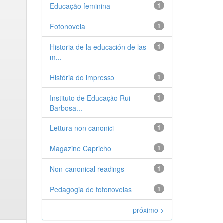
Educação feminina
1
Fotonovela
1
Historia de la educación de las
1
m...
História do impresso
1
Instituto de Educação Rui
1
Barbosa...
Lettura non canonici
1
Magazine Capricho
1
Non-canonical readings
1
Pedagogia de fotonovelas
1
próximo >