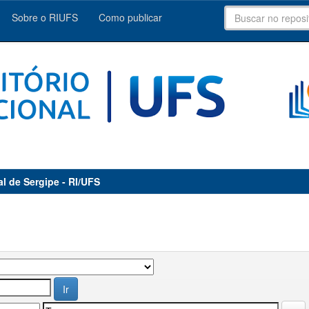
Sobre o RIUFS
Como publicar
al de Sergipe - RI/UFS