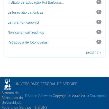
Instituto de Educação Rui Barbosa...
1
Leituras não canônicas
1
Lettura non canonici
1
Non-canonical readings
1
Pedagogia de fotonovelas
1
próximo >
UNIVERSIDADE FEDERAL DE SERGIPE
Sistema de
DSpace Software
Copyright © 2002-2010
Duraspace
Bibliotecas da
Universidade
Federal de Sergipe - SIBIUFS