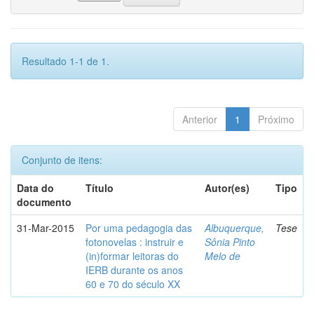
Resultado 1-1 de 1.
Anterior
1
Próximo
Conjunto de itens:
Data do
Título
Autor(es)
Tipo
documento
31-Mar-2015
Por uma pedagogia das
Albuquerque,
Tese
fotonovelas : instruir e
Sônia Pinto
(in)formar leitoras do
Melo de
IERB durante os anos
60 e 70 do século XX