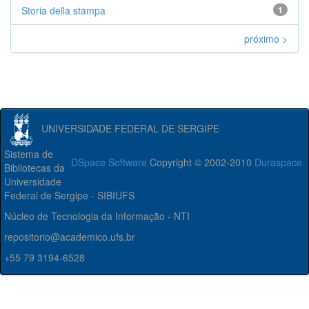
Storia della stampa
1
próximo >
UNIVERSIDADE FEDERAL DE SERGIPE
Sistema de
DSpace Software
Copyright © 2002-2010
Duraspace
Bibliotecas da
Universidade
Federal de Sergipe - SIBIUFS
Núcleo de Tecnologia da Informação - NTI
repositorio@academico.ufs.br
+55 79 3194-6528