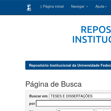
Página inicial
Navegar
Ajuda
Skip
navigation
Repositório Institucional da Universidade Feder
Página de Busca
Buscar em:
por