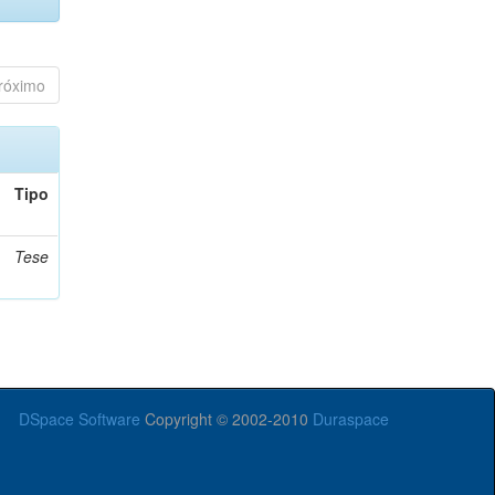
róximo
Tipo
Tese
DSpace Software
Copyright © 2002-2010
Duraspace