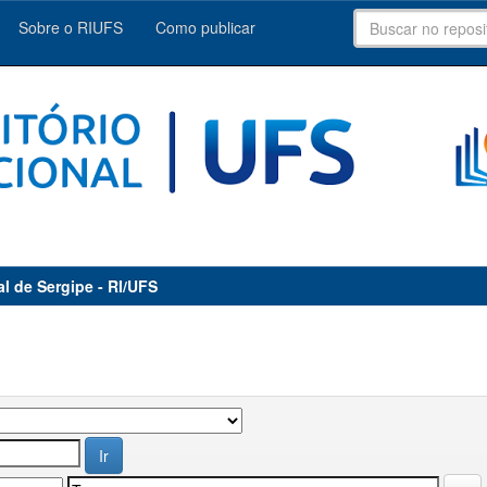
Sobre o RIUFS
Como publicar
al de Sergipe - RI/UFS