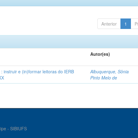
Anterior
1
P
Autor(es)
instruir e (in)formar leitoras do IERB
Albuquerque, Sônia
XX
Pinto Melo de
gipe - SIBIUFS