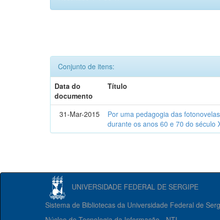
Conjunto de itens:
Data do
Título
documento
31-Mar-2015
Por uma pedagogia das fotonovelas : 
durante os anos 60 e 70 do século 
UNIVERSIDADE FEDERAL DE SERGIPE
Sistema de Bibliotecas da Universidade Federal de Ser
Núcleo de Tecnologia da Informação - NTI