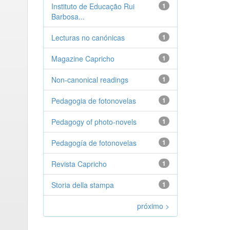
Instituto de Educação Rui
1
Barbosa...
Lecturas no canónicas
1
Magazine Capricho
1
Non-canonical readings
1
Pedagogia de fotonovelas
1
Pedagogy of photo-novels
1
Pedagogía de fotonovelas
1
Revista Capricho
1
Storia della stampa
1
próximo >