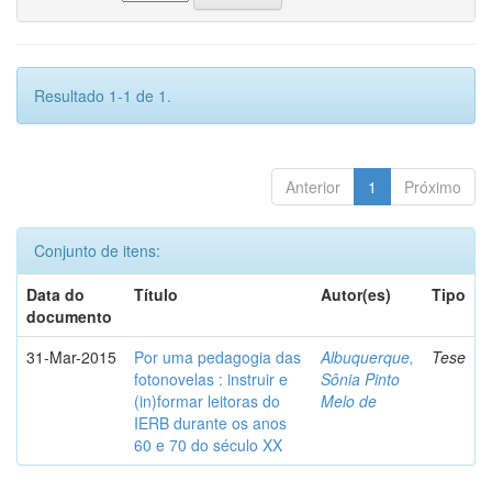
Resultado 1-1 de 1.
Anterior
1
Próximo
Conjunto de itens:
Data do
Título
Autor(es)
Tipo
documento
31-Mar-2015
Por uma pedagogia das
Albuquerque,
Tese
fotonovelas : instruir e
Sônia Pinto
(in)formar leitoras do
Melo de
IERB durante os anos
60 e 70 do século XX