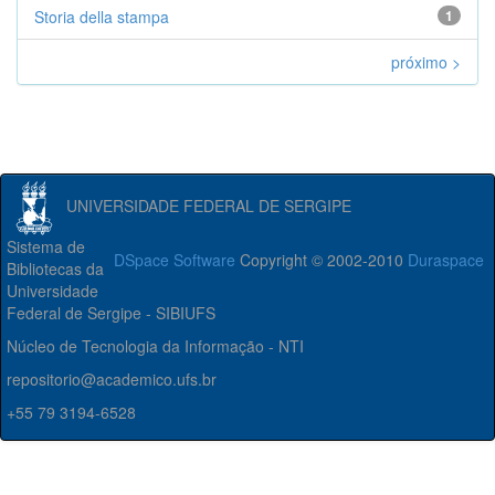
Storia della stampa
1
próximo >
UNIVERSIDADE FEDERAL DE SERGIPE
Sistema de
DSpace Software
Copyright © 2002-2010
Duraspace
Bibliotecas da
Universidade
Federal de Sergipe - SIBIUFS
Núcleo de Tecnologia da Informação - NTI
repositorio@academico.ufs.br
+55 79 3194-6528