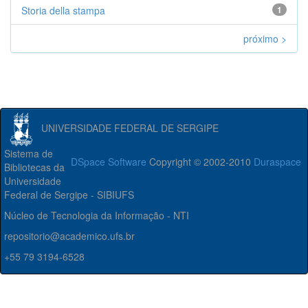
Storia della stampa
1
próximo >
UNIVERSIDADE FEDERAL DE SERGIPE
Sistema de
DSpace Software
Copyright © 2002-2010
Duraspace
Bibliotecas da
Universidade
Federal de Sergipe - SIBIUFS
Núcleo de Tecnologia da Informação - NTI
repositorio@academico.ufs.br
+55 79 3194-6528