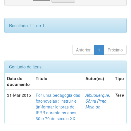
Resultado 1-1 de 1.
Anterior
1
Próximo
Conjunto de itens:
Data do
Título
Autor(es)
Tipo
documento
31-Mar-2015
Por uma pedagogia das
Albuquerque,
Tese
fotonovelas : instruir e
Sônia Pinto
(in)formar leitoras do
Melo de
IERB durante os anos
60 e 70 do século XX