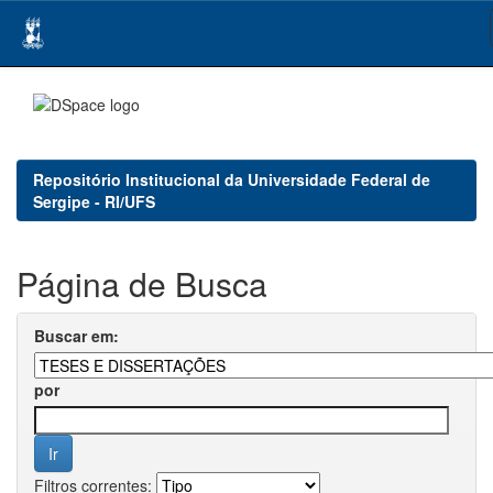
Skip
navigation
Repositório Institucional da Universidade Federal de
Sergipe - RI/UFS
Página de Busca
Buscar em:
por
Filtros correntes: