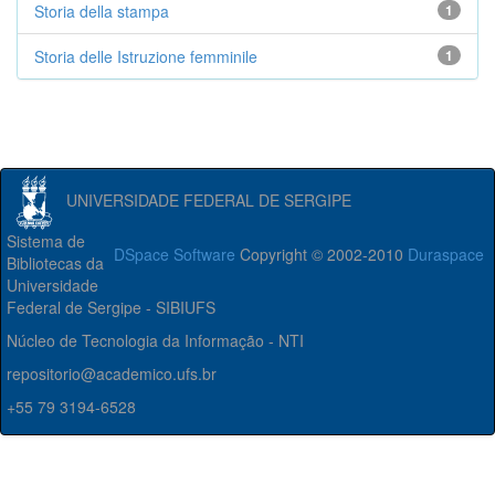
Storia della stampa
1
Storia delle Istruzione femminile
1
UNIVERSIDADE FEDERAL DE SERGIPE
Sistema de
DSpace Software
Copyright © 2002-2010
Duraspace
Bibliotecas da
Universidade
Federal de Sergipe - SIBIUFS
Núcleo de Tecnologia da Informação - NTI
repositorio@academico.ufs.br
+55 79 3194-6528