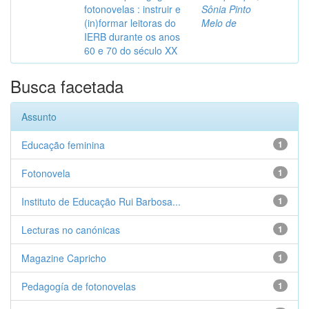
fotonovelas : instruir e
Sônia Pinto
(in)formar leitoras do
Melo de
IERB durante os anos
60 e 70 do século XX
Busca facetada
Assunto
Educação feminina
1
Fotonovela
1
Instituto de Educação Rui Barbosa...
1
Lecturas no canónicas
1
Magazine Capricho
1
Pedagogía de fotonovelas
1