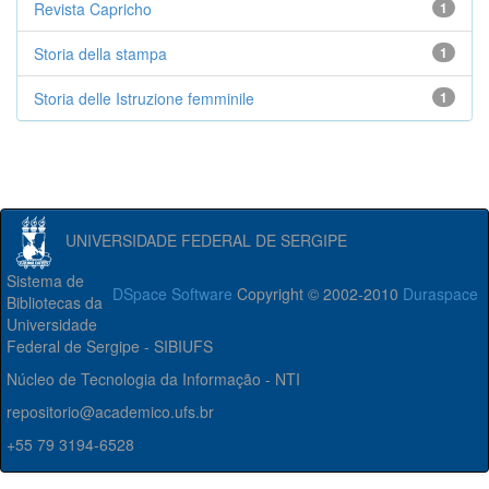
Revista Capricho
1
Storia della stampa
1
Storia delle Istruzione femminile
1
UNIVERSIDADE FEDERAL DE SERGIPE
Sistema de
DSpace Software
Copyright © 2002-2010
Duraspace
Bibliotecas da
Universidade
Federal de Sergipe - SIBIUFS
Núcleo de Tecnologia da Informação - NTI
repositorio@academico.ufs.br
+55 79 3194-6528