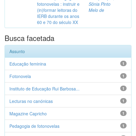
fotonovelas : instruir e
Sônia Pinto
(in)formar leitoras do
Melo de
IERB durante os anos
60 e 70 do século XX
Busca facetada
Assunto
Educação feminina
1
Fotonovela
1
Instituto de Educação Rui Barbosa...
1
Lecturas no canónicas
1
Magazine Capricho
1
Pedagogia de fotonovelas
1