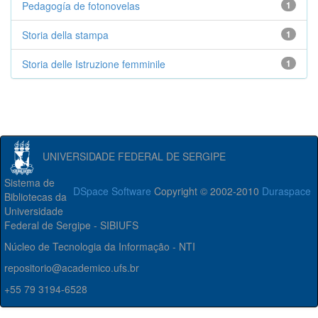
Pedagogía de fotonovelas
1
Storia della stampa
1
Storia delle Istruzione femminile
1
UNIVERSIDADE FEDERAL DE SERGIPE
Sistema de
DSpace Software
Copyright © 2002-2010
Duraspace
Bibliotecas da
Universidade
Federal de Sergipe - SIBIUFS
Núcleo de Tecnologia da Informação - NTI
repositorio@academico.ufs.br
+55 79 3194-6528