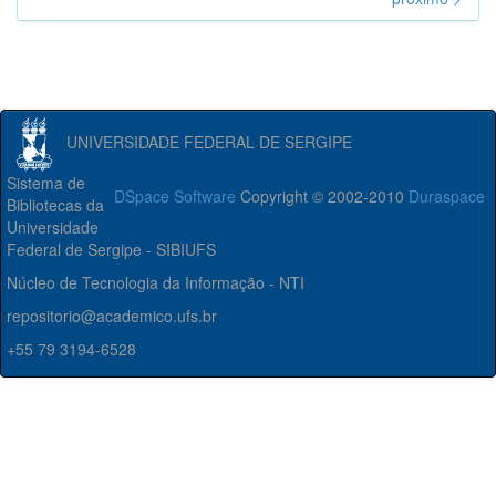
UNIVERSIDADE FEDERAL DE SERGIPE
Sistema de
DSpace Software
Copyright © 2002-2010
Duraspace
Bibliotecas da
Universidade
Federal de Sergipe - SIBIUFS
Núcleo de Tecnologia da Informação - NTI
repositorio@academico.ufs.br
+55 79 3194-6528