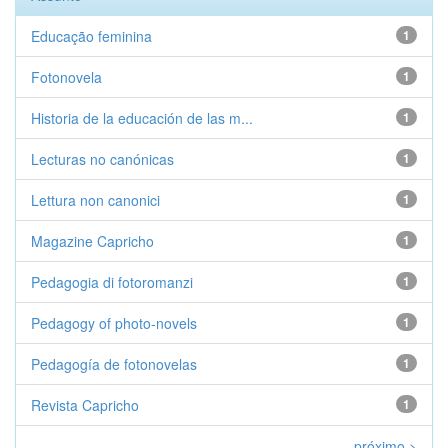
Educação feminina
1
Fotonovela
1
Historia de la educación de las m...
1
Lecturas no canónicas
1
Lettura non canonici
1
Magazine Capricho
1
Pedagogia di fotoromanzi
1
Pedagogy of photo-novels
1
Pedagogía de fotonovelas
1
Revista Capricho
1
próximo >