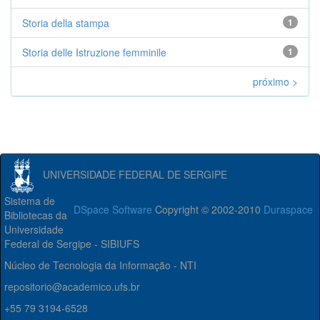
Storia della stampa
1
Storia delle Istruzione femminile
1
próximo >
UNIVERSIDADE FEDERAL DE SERGIPE
Sistema de
DSpace Software
Copyright © 2002-2010
Duraspace
Bibliotecas da
Universidade
Federal de Sergipe - SIBIUFS
Núcleo de Tecnologia da Informação - NTI
repositorio@academico.ufs.br
+55 79 3194-6528