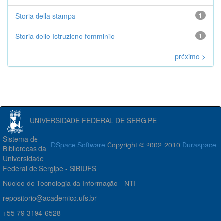
Storia della stampa
1
Storia delle Istruzione femminile
1
próximo >
UNIVERSIDADE FEDERAL DE SERGIPE
Sistema de
DSpace Software
Copyright © 2002-2010
Duraspace
Bibliotecas da
Universidade
Federal de Sergipe - SIBIUFS
Núcleo de Tecnologia da Informação - NTI
repositorio@academico.ufs.br
+55 79 3194-6528