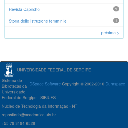
Revista Capricho
1
Storia delle Istruzione femminile
1
próximo >
UNIVERSIDADE FEDERAL DE SERGIPE
Sistema de
DSpace Software
Copyright © 2002-2010
Duraspace
Bibliotecas da
Universidade
Federal de Sergipe - SIBIUFS
Núcleo de Tecnologia da Informação - NTI
repositorio@academico.ufs.br
+55 79 3194-6528