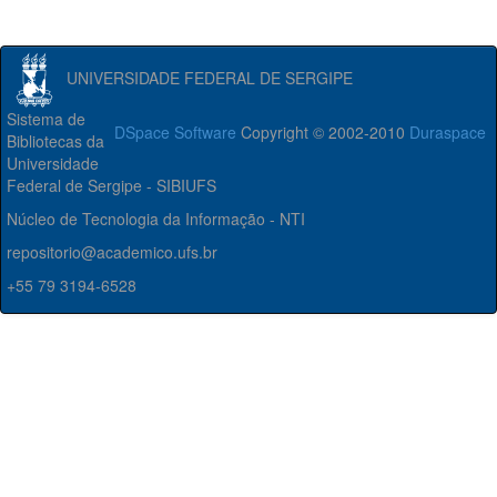
UNIVERSIDADE FEDERAL DE SERGIPE
Sistema de
DSpace Software
Copyright © 2002-2010
Duraspace
Bibliotecas da
Universidade
Federal de Sergipe - SIBIUFS
Núcleo de Tecnologia da Informação - NTI
repositorio@academico.ufs.br
+55 79 3194-6528