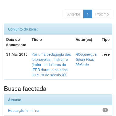
Anterior
1
Próximo
Conjunto de itens:
Data do
Título
Autor(es)
Tipo
documento
31-Mar-2015
Por uma pedagogia das
Albuquerque,
Tese
fotonovelas : instruir e
Sônia Pinto
(in)formar leitoras do
Melo de
IERB durante os anos
60 e 70 do século XX
Busca facetada
Assunto
Educação feminina
1