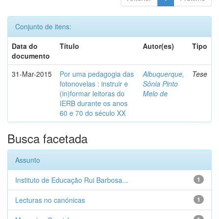
Conjunto de itens:
Data do
Título
Autor(es)
Tipo
documento
31-Mar-2015
Por uma pedagogia das
Albuquerque,
Tese
fotonovelas : instruir e
Sônia Pinto
(in)formar leitoras do
Melo de
IERB durante os anos
60 e 70 do século XX
Busca facetada
Assunto
Instituto de Educação Rui Barbosa...
1
Lecturas no canónicas
1