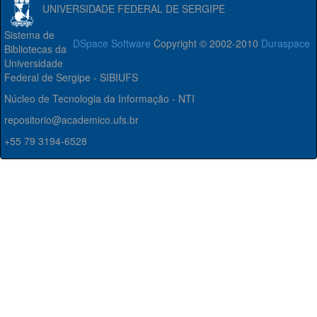
UNIVERSIDADE FEDERAL DE SERGIPE
Sistema de
DSpace Software
Copyright © 2002-2010
Duraspace
Bibliotecas da
Universidade
Federal de Sergipe - SIBIUFS
Núcleo de Tecnologia da Informação - NTI
repositorio@academico.ufs.br
+55 79 3194-6528