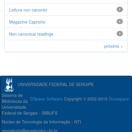
Lettura non canonici
1
Magazine Capricho
1
Non-canonical readings
1
próximo >
UNIVERSIDADE FEDERAL DE SERGIPE
Sistema de
DSpace Software
Copyright © 2002-2010
Duraspace
Bibliotecas da
Universidade
Federal de Sergipe - SIBIUFS
Núcleo de Tecnologia da Informação - NTI
repositorio@academico.ufs.br