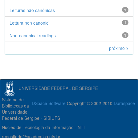
Leituras não canônicas
1
Lettura non canonici
1
Non-canonical readings
1
próximo >
UNIVERSIDADE FEDERAL DE SERGIPE
Sistema de
DSpace Software
Copyright © 2002-2010
Duraspace
Bibliotecas da
Universidade
Federal de Sergipe - SIBIUFS
Núcleo de Tecnologia da Informação - NTI
repositorio@academico.ufs.br