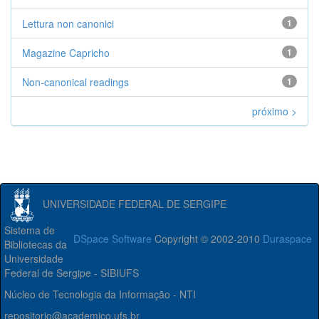
Lettura non canonici
1
Magazine Capricho
1
Non-canonical readings
1
próximo >
UNIVERSIDADE FEDERAL DE SERGIPE
Sistema de
DSpace Software
Copyright © 2002-2010
Duraspace
Bibliotecas da
Universidade
Federal de Sergipe - SIBIUFS
Núcleo de Tecnologia da Informação - NTI
repositorio@academico.ufs.br