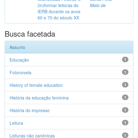
(in)formar leitoras do
Melo de
IERB durante os anos
60 e 70 do século XX
Busca facetada
Assunto
Educação
1
Fotonovela
1
History of female education
1
História da educação feminina
1
História do impresso
1
Leitura
1
Leituras não canônicas
1