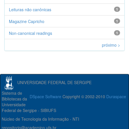
Leituras não canônicas
1
Magazine Capricho
1
Non-canonical readings
1
próximo >
UNIVERSIDADE FEDERAL DE SERGIPE
Sistema de
DSpace Software
Copyright © 2002-2010
Duraspace
Bibliotecas da
Universidade
Federal de Sergipe - SIBIUFS
Núcleo de Tecnologia da Informação - NTI
repositorio@academico.ufs.br