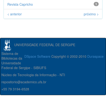
Revista Capricho
1
< anterior
próximo >
UNIVERSIDADE FEDERAL DE SERGIPE
Sistema de
DSpace Software
Copyright © 2002-2010
Duraspace
Bibliotecas da
Universidade
Federal de Sergipe - SIBIUFS
Núcleo de Tecnologia da Informação - NTI
repositorio@academico.ufs.br
+55 79 3194-6528