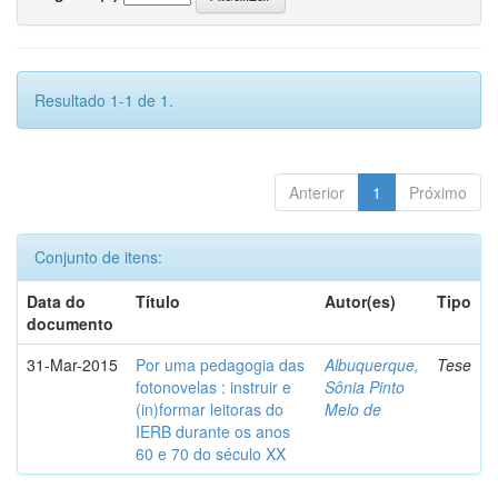
Resultado 1-1 de 1.
Anterior
1
Próximo
Conjunto de itens:
Data do
Título
Autor(es)
Tipo
documento
31-Mar-2015
Por uma pedagogia das
Albuquerque,
Tese
fotonovelas : instruir e
Sônia Pinto
(in)formar leitoras do
Melo de
IERB durante os anos
60 e 70 do século XX