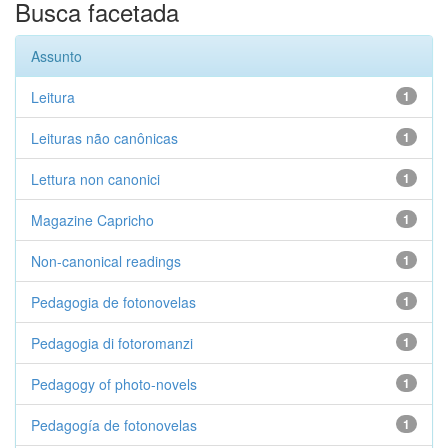
Busca facetada
Assunto
Leitura
1
Leituras não canônicas
1
Lettura non canonici
1
Magazine Capricho
1
Non-canonical readings
1
Pedagogia de fotonovelas
1
Pedagogia di fotoromanzi
1
Pedagogy of photo-novels
1
Pedagogía de fotonovelas
1