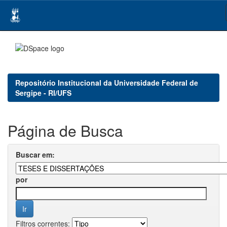
Skip
navigation
Repositório Institucional da Universidade Federal de
Sergipe - RI/UFS
Página de Busca
Buscar em:
por
Filtros correntes: