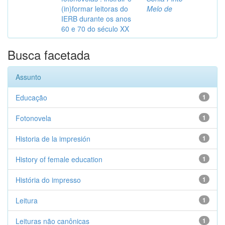
(in)formar leitoras do
Melo de
IERB durante os anos
60 e 70 do século XX
Busca facetada
Assunto
Educação
1
Fotonovela
1
Historia de la impresión
1
History of female education
1
História do impresso
1
Leitura
1
Leituras não canônicas
1