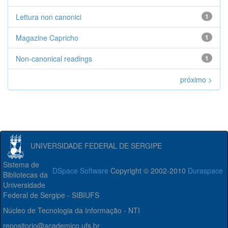
Lettura non canonici
1
Magazine Capricho
1
Non-canonical readings
1
próximo >
UNIVERSIDADE FEDERAL DE SERGIPE
Sistema de
DSpace Software
Copyright © 2002-2010
Duraspace
Bibliotecas da
Universidade
Federal de Sergipe - SIBIUFS
Núcleo de Tecnologia da Informação - NTI
repositorio@academico.ufs.br