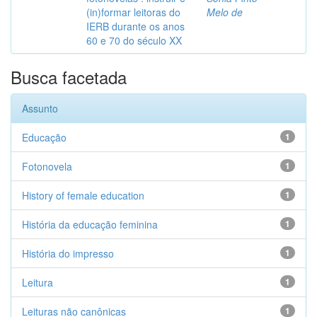
(in)formar leitoras do
Melo de
IERB durante os anos
60 e 70 do século XX
Busca facetada
Assunto
Educação
1
Fotonovela
1
History of female education
1
História da educação feminina
1
História do impresso
1
Leitura
1
Leituras não canônicas
1