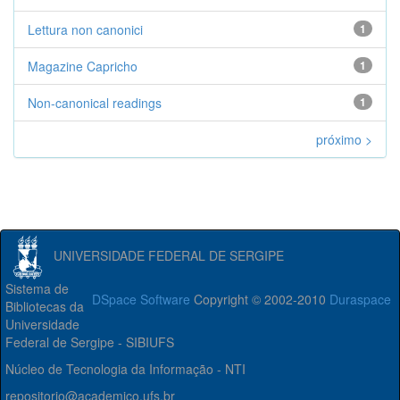
Lettura non canonici
1
Magazine Capricho
1
Non-canonical readings
1
próximo >
UNIVERSIDADE FEDERAL DE SERGIPE
Sistema de
DSpace Software
Copyright © 2002-2010
Duraspace
Bibliotecas da
Universidade
Federal de Sergipe - SIBIUFS
Núcleo de Tecnologia da Informação - NTI
repositorio@academico.ufs.br