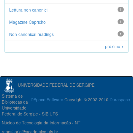
Lettura non canonici
1
Magazine Capricho
1
Non-canonical readings
1
próximo >
UNIVERSIDADE FEDERAL DE SERGIPE
Sistema de
DSpace Software
Copyright © 2002-2010
Duraspace
Bibliotecas da
Universidade
Federal de Sergipe - SIBIUFS
Núcleo de Tecnologia da Informação - NTI
repositorio@academico.ufs.br