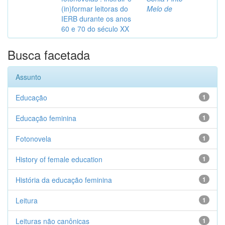
(in)formar leitoras do
Melo de
IERB durante os anos
60 e 70 do século XX
Busca facetada
Assunto
Educação
1
Educação feminina
1
Fotonovela
1
History of female education
1
História da educação feminina
1
Leitura
1
Leituras não canônicas
1