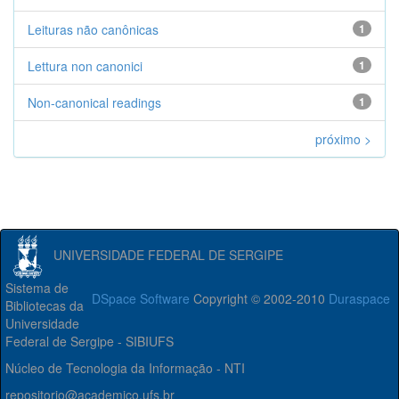
Leituras não canônicas
1
Lettura non canonici
1
Non-canonical readings
1
próximo >
UNIVERSIDADE FEDERAL DE SERGIPE
Sistema de
DSpace Software
Copyright © 2002-2010
Duraspace
Bibliotecas da
Universidade
Federal de Sergipe - SIBIUFS
Núcleo de Tecnologia da Informação - NTI
repositorio@academico.ufs.br