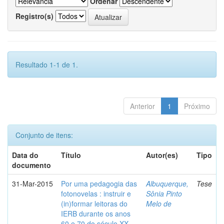
Ordenar
Registro(s)
Resultado 1-1 de 1.
Anterior
1
Próximo
Conjunto de itens:
Data do
Título
Autor(es)
Tipo
documento
31-Mar-2015
Por uma pedagogia das
Albuquerque,
Tese
fotonovelas : instruir e
Sônia Pinto
(in)formar leitoras do
Melo de
IERB durante os anos
60 e 70 do século XX