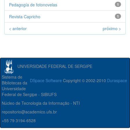
Pedagogía de fotonovelas
1
Revista Capricho
1
< anterior
próximo >
UNIVERSIDADE FEDERAL DE SERGIPE
Sistema de
DSpace Software
Copyright © 2002-2010
Duraspace
Bibliotecas da
Universidade
Federal de Sergipe - SIBIUFS
Núcleo de Tecnologia da Informação - NTI
repositorio@academico.ufs.br
+55 79 3194-6528