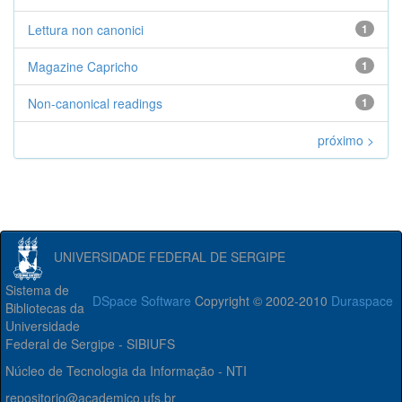
Lettura non canonici
1
Magazine Capricho
1
Non-canonical readings
1
próximo >
UNIVERSIDADE FEDERAL DE SERGIPE
Sistema de
DSpace Software
Copyright © 2002-2010
Duraspace
Bibliotecas da
Universidade
Federal de Sergipe - SIBIUFS
Núcleo de Tecnologia da Informação - NTI
repositorio@academico.ufs.br