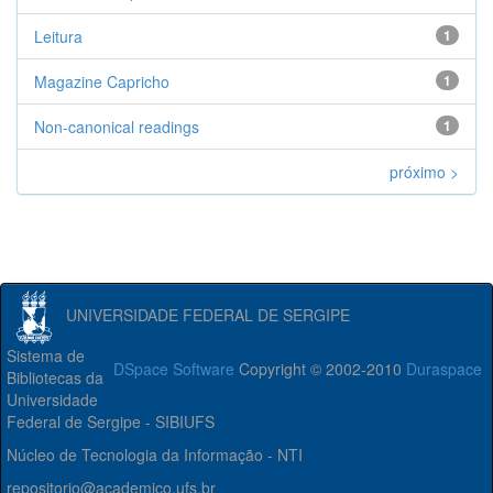
Leitura
1
Magazine Capricho
1
Non-canonical readings
1
próximo >
UNIVERSIDADE FEDERAL DE SERGIPE
Sistema de
DSpace Software
Copyright © 2002-2010
Duraspace
Bibliotecas da
Universidade
Federal de Sergipe - SIBIUFS
Núcleo de Tecnologia da Informação - NTI
repositorio@academico.ufs.br