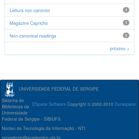
Lettura non canonici
1
Magazine Capricho
1
Non-canonical readings
1
próximo >
UNIVERSIDADE FEDERAL DE SERGIPE
Sistema de
DSpace Software
Copyright © 2002-2010
Duraspace
Bibliotecas da
Universidade
Federal de Sergipe - SIBIUFS
Núcleo de Tecnologia da Informação - NTI
repositorio@academico.ufs.br