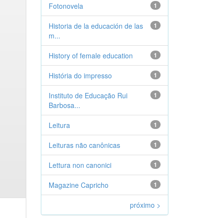
Fotonovela
1
Historia de la educación de las
1
m...
History of female education
1
História do impresso
1
Instituto de Educação Rui
1
Barbosa...
Leitura
1
Leituras não canônicas
1
Lettura non canonici
1
Magazine Capricho
1
próximo >