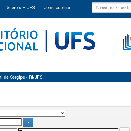
Sobre o RIUFS
Como publicar
al de Sergipe - RI/UFS