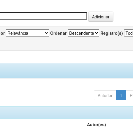
por
Ordenar
Registro(s)
Anterior
1
P
Autor(es)