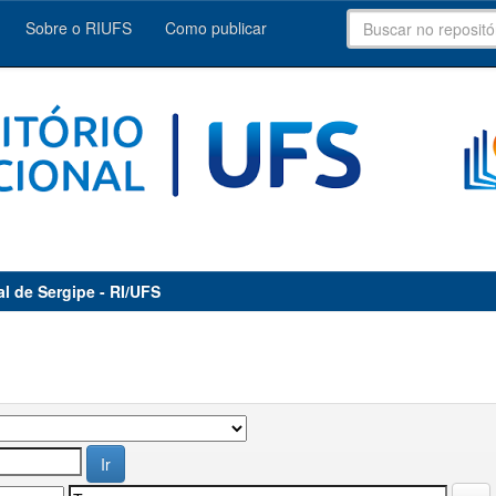
Sobre o RIUFS
Como publicar
al de Sergipe - RI/UFS