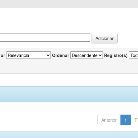
por
Ordenar
Registro(s)
Anterior
1
P