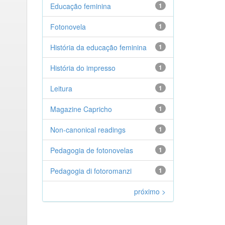
Educação feminina
1
Fotonovela
1
História da educação feminina
1
História do impresso
1
Leitura
1
Magazine Capricho
1
Non-canonical readings
1
Pedagogia de fotonovelas
1
Pedagogia di fotoromanzi
1
próximo >