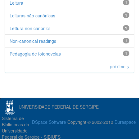
Leitura
1
Leituras não canônicas
1
Lettura non canonici
1
Non-canonical readings
1
Pedagogia de fotonovelas
1
próximo >
UNIVERSIDADE FEDERAL DE SERGIPE
Sistema de
DSpace Software
Copyright © 2002-2010
Duraspace
Bibliotecas da
Universidade
Federal de Sergipe - SIBIUFS