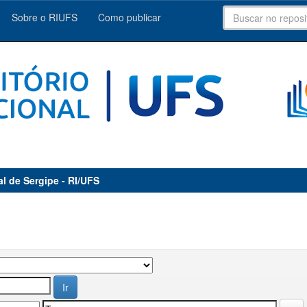
Sobre o RIUFS
Como publicar
al de Sergipe - RI/UFS