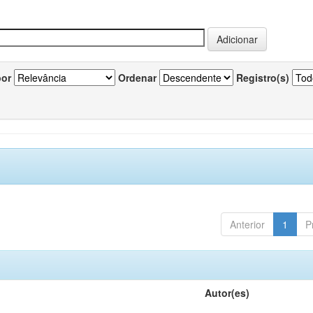
por
Ordenar
Registro(s)
Anterior
1
P
Autor(es)