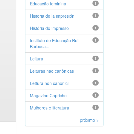
Educação feminina
1
Historia de la impresión
1
História do impresso
1
Instituto de Educação Rui
1
Barbosa...
Leitura
1
Leituras não canônicas
1
Lettura non canonici
1
Magazine Capricho
1
Mulheres e literatura
1
próximo >