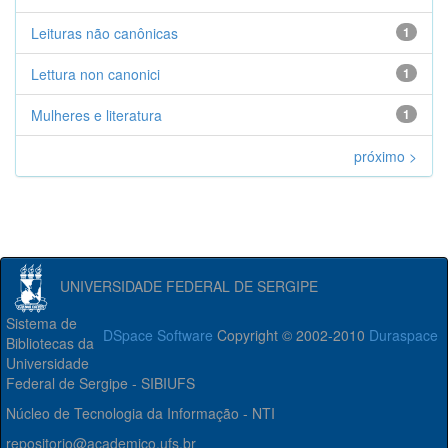
Leituras não canônicas
1
Lettura non canonici
1
Mulheres e literatura
1
próximo >
UNIVERSIDADE FEDERAL DE SERGIPE
Sistema de
DSpace Software
Copyright © 2002-2010
Duraspace
Bibliotecas da
Universidade
Federal de Sergipe - SIBIUFS
Núcleo de Tecnologia da Informação - NTI
repositorio@academico.ufs.br