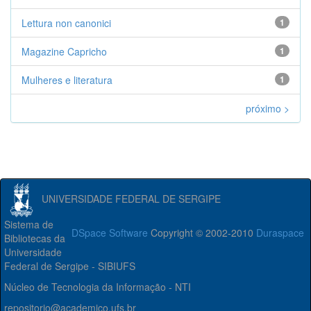
Lettura non canonici
1
Magazine Capricho
1
Mulheres e literatura
1
próximo >
UNIVERSIDADE FEDERAL DE SERGIPE
Sistema de
DSpace Software
Copyright © 2002-2010
Duraspace
Bibliotecas da
Universidade
Federal de Sergipe - SIBIUFS
Núcleo de Tecnologia da Informação - NTI
repositorio@academico.ufs.br