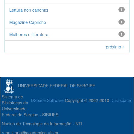
Lettura non canonici
1
Magazine Capricho
1
Mulheres e literatura
1
próximo >
UNIVERSIDADE FEDERAL DE SERGIPE
Sistema de
DSpace Software
Copyright © 2002-2010
Duraspace
Bibliotecas da
Universidade
Federal de Sergipe - SIBIUFS
Núcleo de Tecnologia da Informação - NTI
repositorio@academico.ufs.br