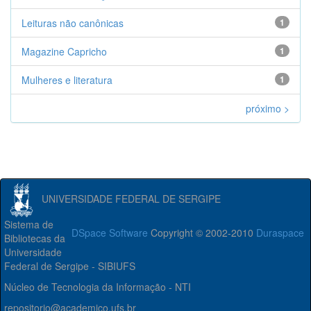
Leituras não canônicas
1
Magazine Capricho
1
Mulheres e literatura
1
próximo >
UNIVERSIDADE FEDERAL DE SERGIPE
Sistema de
DSpace Software
Copyright © 2002-2010
Duraspace
Bibliotecas da
Universidade
Federal de Sergipe - SIBIUFS
Núcleo de Tecnologia da Informação - NTI
repositorio@academico.ufs.br